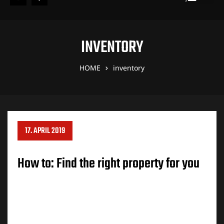
INVENTORY
HOME
inventory
17. APRIL 2019
How to: Find the right property for you
Eighteen miles south of Harley-Davidson’s
headquarters sits the Hunger Task Force Farm, a