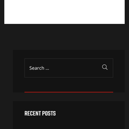
unique 208-acre urban farm in a suburb of
Milwaukee County that grows…
RECENT POSTS